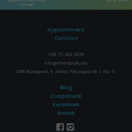
appointment now
My profile
online!
Appointment
Contact
+36 70 422 2829
info@therapy4u.hu
1081 Budapest, II. János Pál pápa tér 1. fsz. 3.
Blog
Csapatunk
Kezelések
Áraink