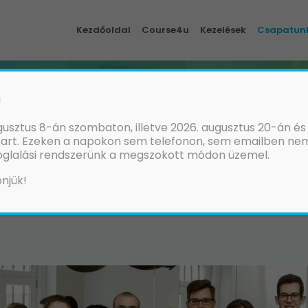
Kezdőoldal
Course4u
Kezelések
Csapatun
!
YTORNÁSZ CSAP
usztus 8-án szombaton, illetve 2026. augusztus 20-án és
tart. Ezeken a napokon sem telefonon, sem emailben ne
foglalási rendszerünk a megszokott módon üzemel.
njük!