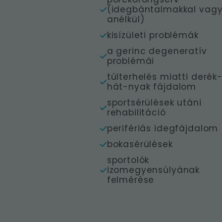
(idegbántalmakkal vag
anélkül)
kisízületi problémák
a gerinc degeneratív
problémái
túlterhelés miatti derék
hát-nyak fájdalom
sportsérülések utáni
rehabilitáció
perifériás idegfájdalom
bokasérülések
sportolók
izomegyensúlyának
felmérése