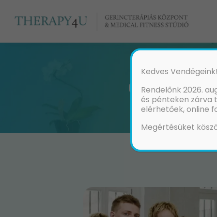
Kedves Vendégeink
GYÓG
Rendelőnk 2026. aug
és pénteken zárva 
elérhetőek, online 
Megértésüket köszö