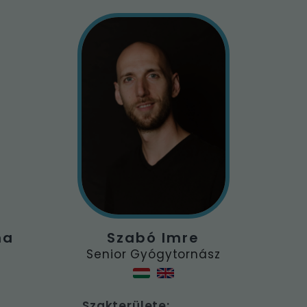
na
Szabó Imre
Senior Gyógytornász
Szakterülete: