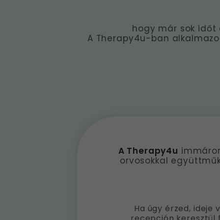
hogy már sok időt 
A Therapy4u-ban alkalmazo
A Therapy4u
immáron 
orvosokkal együttműk
Ha úgy érzed, ideje 
recepción keresztül 