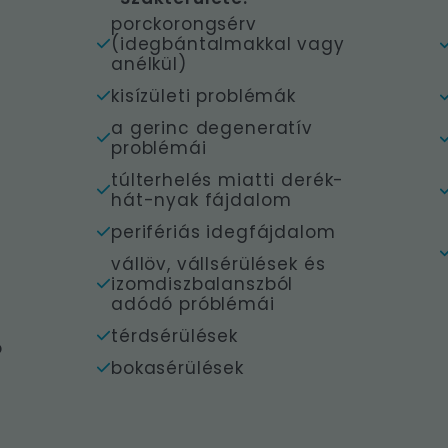
porckorongsérv
(idegbántalmakkal vagy
anélkül)
kisízületi problémák
a gerinc degeneratív
problémái
túlterhelés miatti derék-
hát-nyak fájdalom
perifériás idegfájdalom
vállöv, vállsérülések és
izomdiszbalanszból
adódó próblémái
térdsérülések
ó
bokasérülések