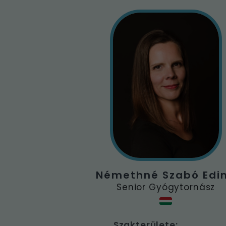
Némethné Szabó Edi
Senior Gyógytornász
Szakterülete: