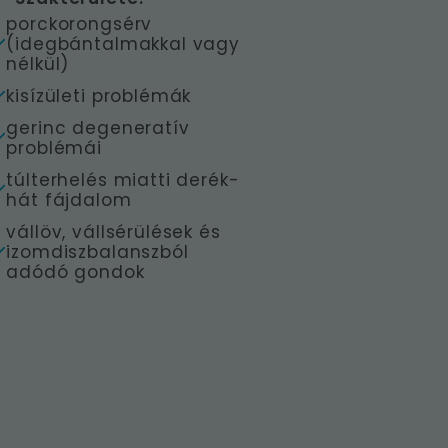
porckorongsérv
(idegbántalmakkal vagy
nélkül)
kisízületi problémák
gerinc degeneratív
problémái
túlterhelés miatti derék-
hát fájdalom
vállöv, vállsérülések és
izomdiszbalanszból
adódó gondok