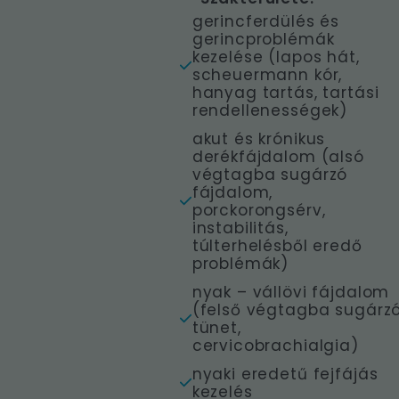
gerincferdülés és
gerincproblémák
kezelése (lapos hát,
scheuermann kór,
hanyag tartás, tartási
rendellenességek)
akut és krónikus
derékfájdalom (alsó
végtagba sugárzó
fájdalom,
porckorongsérv,
instabilitás,
túlterhelésből eredő
problémák)
nyak – vállövi fájdalom
(felső végtagba sugárz
tünet,
cervicobrachialgia)
nyaki eredetű fejfájás
kezelés