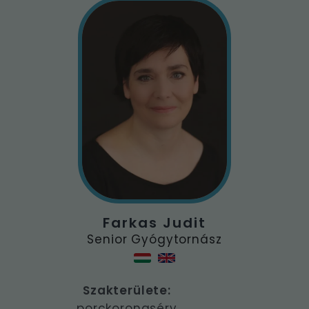
Farkas Judit
Senior Gyógytornász
Szakterülete:
porckorongsérv