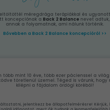
eltöltöttél méregdrága terápiákkal és ugyanot
tt koncepciónak a
Back 2 Balance
nevet adtuk, 
annak a folyamatnak, ami nálunk történik.
Bővebben a Back 2 Balance koncepcióról >>
több mint 10 éve, több ezer pácienssel a világ 
ödve töretlenül üzemel. Téged is várunk, hogy 
kilépni a fájdalom ördögi köréből!
változtatni, jelentkezz be állapotfelmérésre! Kérjük
foglalj időpontot, mert ők tudnak a legmegfelelőbb k