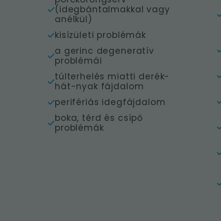
y
(idegbántalmakkal vagy
anélkül)
kisízületi problémák
a gerinc degeneratív
problémái
-
túlterhelés miatti derék-
hát-nyak fájdalom
perifériás idegfájdalom
boka, térd és csípő
problémák