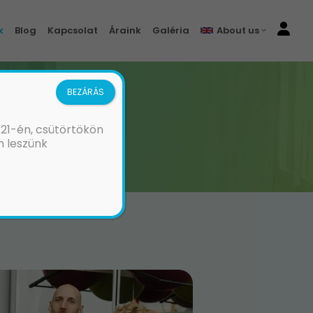
k
Blog
Kapcsolat
Áraink
Galéria
About us
BEZÁRÁS
ATUNK
 21-én, csütörtökön
m leszünk