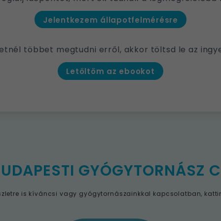
Jelentkezem állapotfelmérésre
etnél többet megtudni erről, akkor töltsd le az ing
Letöltöm az ebookot
BUDAPESTI GYÓGYTORNÁSZ 
szletre is kíváncsi vagy gyógytornászainkkal kapcsolatban, kattin