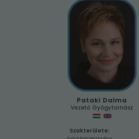
Pataki Dalma
Vezető Gyógytornász
Szakterülete:
porckorongsérv