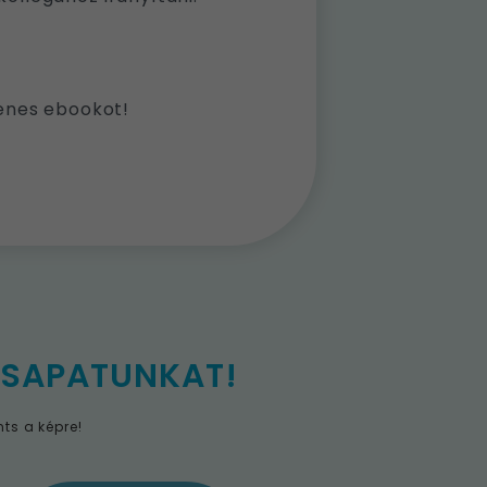
yenes ebookot!
CSAPATUNKAT!
ts a képre!