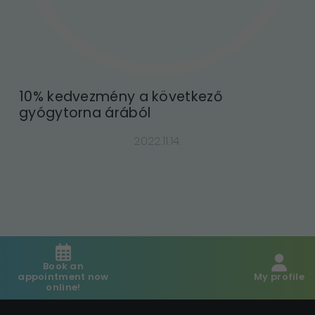
10% kedvezmény a következő
gyógytorna árából
2022.11.14.
Book an
appointment now
My profile
online!