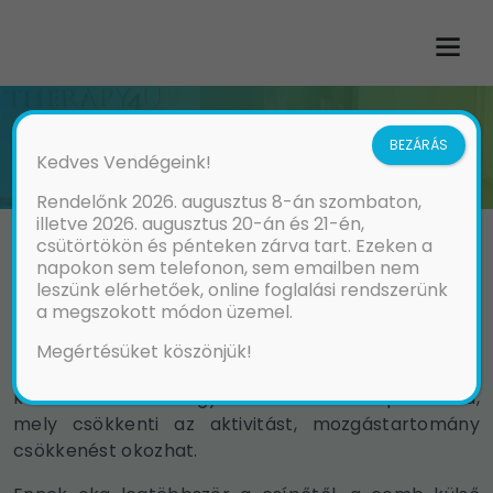
„FUTÓTÉRD”
BEZÁRÁS
Kedves Vendégeink!
Rendelőnk 2026. augusztus 8-án szombaton,
illetve 2026. augusztus 20-án és 21-én,
csütörtökön és pénteken zárva tart. Ezeken a
napokon sem telefonon, sem emailben nem
leszünk elérhetőek, online foglalási rendszerünk
a megszokott módon üzemel.
Az úgynevezett „futótérd” nem egy konkrét
diagnózis, hanem a terhelésre jelentkező térd körüli
Megértésüket köszönjük!
fájdalmakra használt kifejezés. Rendszeresen futók
körében rendkívül gyakran előforduló probléma,
mely csökkenti az aktivitást, mozgástartomány
csökkenést okozhat.