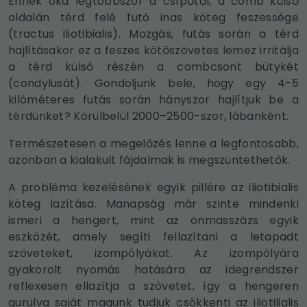
Ennek oka legtöbbször a csípőtől, a comb külső
oldalán térd felé futó inas köteg feszessége
(tractus iliotibialis). Mozgás, futás során a térd
hajlításakor ez a feszes kötőszövetes lemez irritálja
a térd külső részén a combcsont bütykét
(condylusát). Gondoljunk bele, hogy egy 4-5
kilóméteres futás során hányszor hajlítjuk be a
térdünket? Körülbelül 2000–2500-szor, lábanként.
Természetesen a megelőzés lenne a legfontosabb,
azonban a kialakult fájdalmak is megszüntethetők.
A probléma kezelésének egyik pillére az iliotibialis
köteg lazítása. Manapság már szinte mindenki
ismeri a hengert, mint az önmasszázs egyik
eszközét, amely segíti fellazítani a letapadt
szöveteket, izompólyákat. Az izompólyára
gyakorolt nyomás hatására az idegrendszer
reflexesen ellazítja a szövetet, így a hengeren
gurulva saját magunk tudjuk csökkenti az iliotilialis