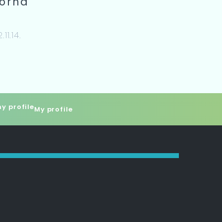
orna
11.14.
My profile