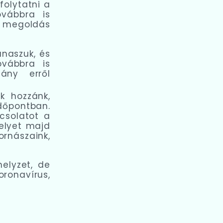
folytatni a
ovábbra is
ző megoldás
anaszuk, és
ovábbra is
ány erről
k hozzánk,
dőpontban.
csolatot a
elyet majd
ornászaink,
elyzet, de
oronavírus,