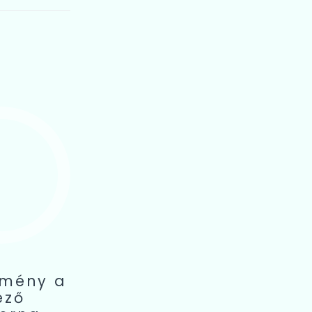
zmény a
ező