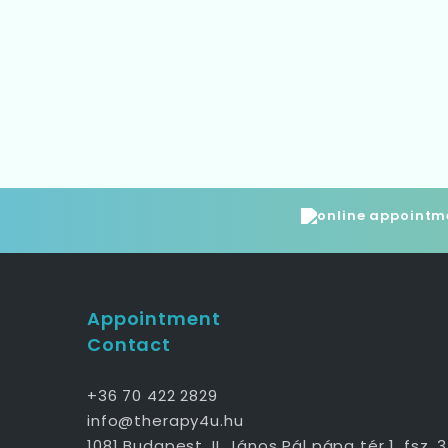
Appointment
Contact
+36 70 422 2829
info@therapy4u.hu
1081 Budapest, II. János Pál pápa tér 1. fsz. 3