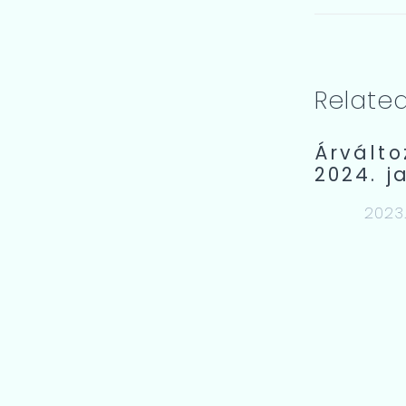
Relate
Árválto
2024. j
2023.