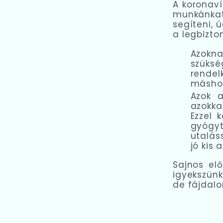
A koronaví
munkánkat
segíteni, 
a legbizt
Azokna
szüks
rende
másho
Azok a
azokka
Ezzel 
gyógyt
utalás
jó kis 
Sajnos el
igyekszünk
de fájdalo