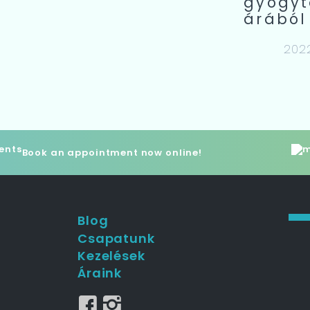
gyógyt
árából
2022.
Book an appointment now online!
Blog
Csapatunk
Kezelések
Áraink
.