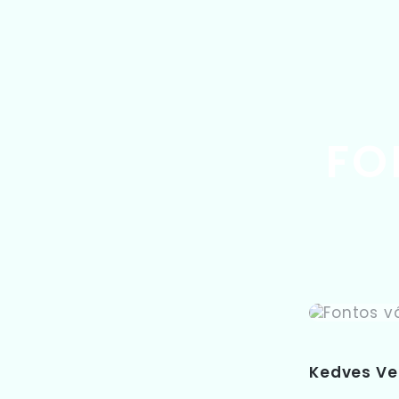
ve 2026. augusztus 20-án és 21-én, csütörtökön
telefonon, sem emailben nem leszünk
szokott módon üzemel.
FO
Kedves Ve