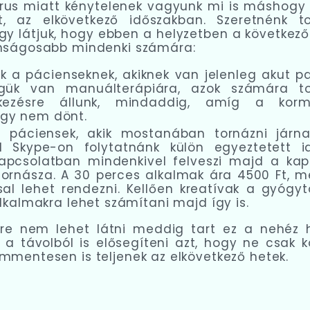
rus miatt kénytelenek vagyunk mi is máshogy 
, az elkövetkező időszakban. Szeretnénk t
úgy látjuk, hogy ebben a helyzetben a követke
onságosabb mindenki számára:
k a pácienseknek, akiknek van jelenleg akut p
égük van manuálterápiára, azok számára t
lkezésre állunk, mindaddig, amíg a korm
gy nem dönt.
 páciensek, akik mostanában tornázni járna
l Skype-on folytatnánk külön egyeztetett i
kapcsolatban mindenkivel felveszi majd a kap
ornásza. A 30 perces alkalmak ára 4500 Ft, m
sal lehet rendezni. Kellően kreatívak a gyógyt
alkalmakra lehet számítani majd így is.
őre nem lehet látni meddig tart ez a nehéz h
 a távolból is elősegíteni azt, hogy ne csak k
mmentesen is teljenek az elkövetkező hetek.