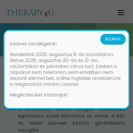
STECCO FÉLE FASCIA –
BEZÁRÁS
IZOMPÓLYA KEZELÉS
Kedves Vendégeink!
Rendelőnk 2026. augusztus 8-án szombaton,
illetve 2026. augusztus 20-án és 21-én,
csütörtökön és pénteken zárva tart. Ezeken a
napokon sem telefonon, sem emailben nem
A fascia, az egész testünket behálózó, számos
leszünk elérhetőek, online foglalási rendszerünk
különböző szervrendszerrel kapcsolatban lévő
a megszokott módon üzemel.
kötőszöveti rendszer, amely sok fontos funkciót
Megértésüket köszönjük!
tölt be az emberi testben:
a különböző fascia rétegek elcsúsznak
egymáson, ezzel biztosítva az izmok, a bőr
és belső szervek közötti gördülékeny
mozgást