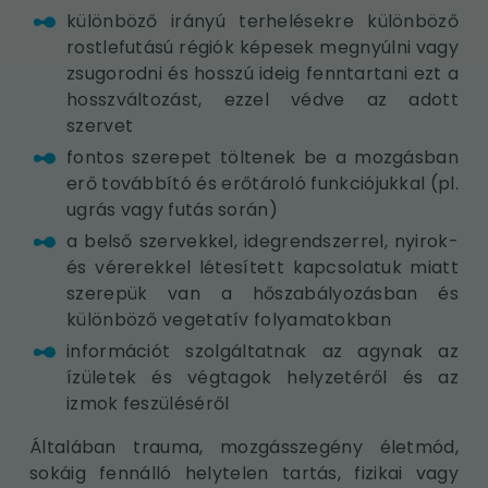
különböző irányú terhelésekre különböző
rostlefutású régiók képesek megnyúlni vagy
zsugorodni és hosszú ideig fenntartani ezt a
hosszváltozást, ezzel védve az adott
szervet
fontos szerepet töltenek be a mozgásban
erő továbbító és erőtároló funkciójukkal (pl.
ugrás vagy futás során)
a belső szervekkel, idegrendszerrel, nyirok-
és vérerekkel létesített kapcsolatuk miatt
szerepük van a hőszabályozásban és
különböző vegetatív folyamatokban
információt szolgáltatnak az agynak az
ízületek és végtagok helyzetéről és az
izmok feszüléséről
Általában trauma, mozgásszegény életmód,
sokáig fennálló helytelen tartás, fizikai vagy