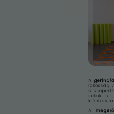
A
gerincf
lakosság 7
a csoportn
sokak a m
krónikussá 
A
megelő