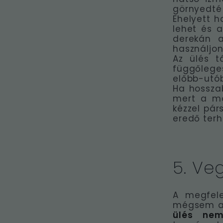
görnyedté
Ehelyett h
lehet és 
derekán a
használjon
Az ülés t
függőlege
előbb-utó
Ha hosszab
mert a mo
kézzel pár
eredő terh
5. Ve
A megfele
mégsem ann
ülés nem