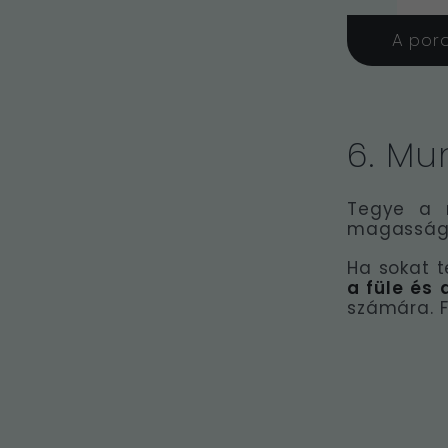
A por
6. Mu
Tegye a m
magasságba
Ha sokat t
a füle és 
számára. F