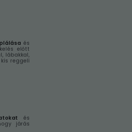
plálása
és
kelés előtt
, lábakkal,
kis reggeli
atokat
és
hogy járás