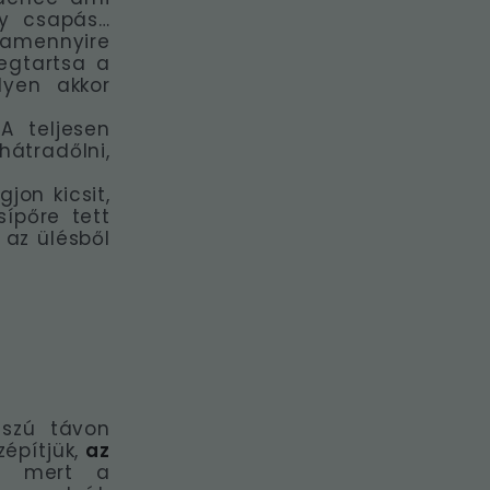
gy csapás…
n amennyire
egtartsa a
lyen akkor
A teljesen
átradőlni,
jon kicsit,
ípőre tett
 az ülésből
sszú távon
építjük,
az
, mert a