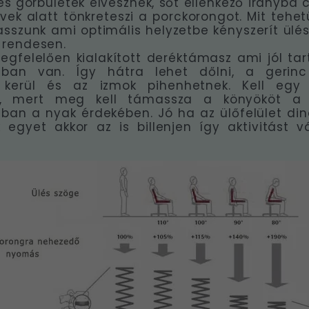
s görbületek elvesznek, sőt ellenkező irányba 
vek alatt tönkreteszi a porckorongot. Mit tehe
asszunk ami optimális helyzetbe kényszerít ülé
 rendesen.
egfelelően kialakított deréktámasz ami jól tar
an van. Így hátra lehet dőlni, a gerinc
 kerül és az izmok pihenhetnek. Kell egy
z, mert meg kell támassza a könyököt a 
an a nyak érdekében. Jó ha az ülőfelület din
egyet akkor az is billenjen így aktivitást v