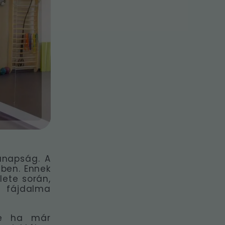
napság. A
ében. Ennek
lete során,
k fájdalma
de ha már