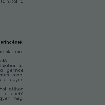
zainktól a
erincének
,
ncének nem
elő.
ciójában és
 a gerince
intes vonal
nala legyen
hol otthon
z a lehető
egyen meg,