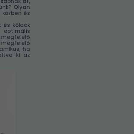
csapnak át,
tünk? Olyan
s közben és
t és köldök
 optimális
 megfelelő
megfelelő
amikus, ha
áltva ki az