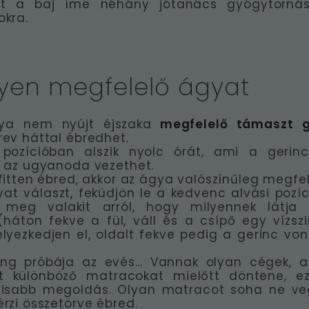
t a baj íme néhány jótanács gyógytornás
okra.
gyen megfelelő ágyat
ya nem nyújt éjszaka
megfelelő támaszt g
ev háttal ébredhet.
pozícióban alszik nyolc órát, ami a geri
, az ugyanoda vezethet.
fitten ébred, akkor az ágya valószínűleg megfel
at választ, feküdjön le a kedvenc alvási pozí
 meg valakit arról, hogy milyennek látja
(háton fekve a fül, váll és a csípő egy vízsz
yezkedjen el, oldalt fekve pedig a gerinc vo
ng próbája az evés… Vannak olyan cégek, a
at különböző matracokat mielőtt döntene, e
lisabb megoldás. Olyan matracot soha ne v
rzi összetörve ébred.