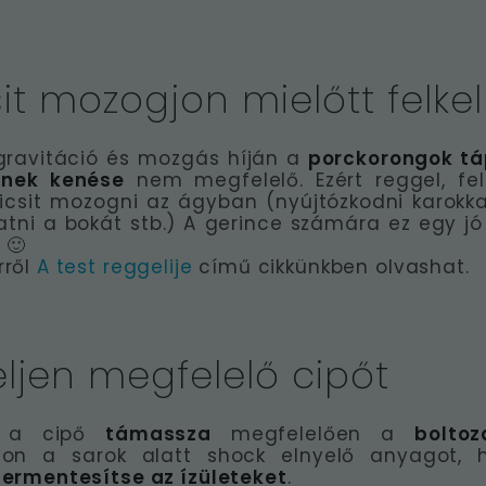
sit mozogjon mielőtt felkel
gravitáció és mozgás híján a
porckorongok tá
zínek kenése
nem megfelelő. Ezért reggel, fel
csit mozogni az ágyban (nyújtózkodni karokkal
i a bokát stb.) A gerince számára ez egy jó 
 🙂
rről
A test reggelije
című cikkünkben olvashat.
seljen megfelelő cipőt
t a cipő
támassza
megfelelően a
boltoz
zon a sarok alatt shock elnyelő anyagot, 
ermentesítse az ízületeket
.