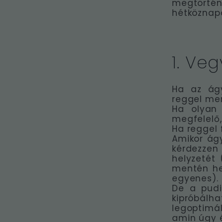
megtörtén
hétköznap
1. Ve
Ha az ág
reggel mer
Ha olyan 
megfelelő
Ha reggel 
Amikor ágy
kérdezzen
helyzetét 
mentén hel
egyenes).
De a pudi
kipróbálh
legoptimá
amin úgy é