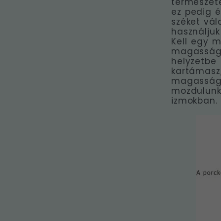
természete
ez pedig é
széket vál
használjuk
Kell egy m
magasságb
helyzetbe
kartámas
magasságb
mozdulunk 
izmokban.