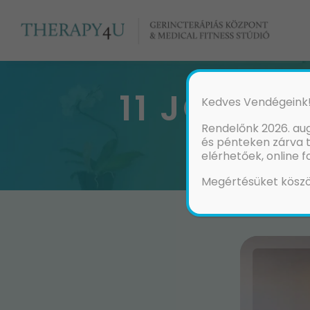
11 JÓTAN
Kedves Vendégeink
Rendelőnk 2026. aug
és pénteken zárva 
elérhetőek, online 
Megértésüket köszö