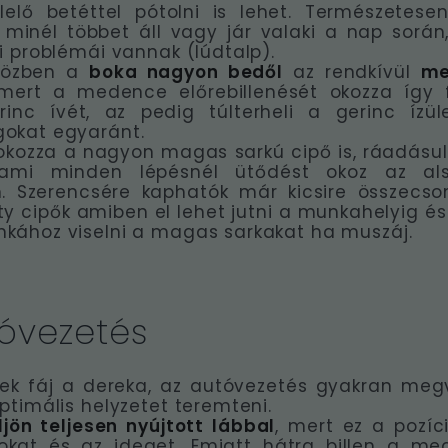
lelő betéttel pótolni is lehet. Természetese
minél többet áll vagy jár valaki a nap során,
ai problémái vannak (lúdtalp).
közben a
boka nagyon bedől
az rendkívül
me
 mert a medence előrebillenését okozza így 
rinc ívét, az pedig túlterheli a gerinc ízül
gokat egyaránt.
okozza a nagyon magas sarkú cipő is, ráadásul
ami minden lépésnél ütődést okoz az al
en. Szerencsére kaphatók már kicsire összecs
ty cipők amiben el lehet jutni a munkahelyig és 
kához viselni a magas sarkakat ha muszáj.
tóvezetés
ek fáj a dereka, az autóvezetés gyakran megv
optimális helyzetet teremteni.
jön teljesen nyújtott lábbal
, mert ez a pozíci
okat és az ideget. Emiatt hátra billen a m