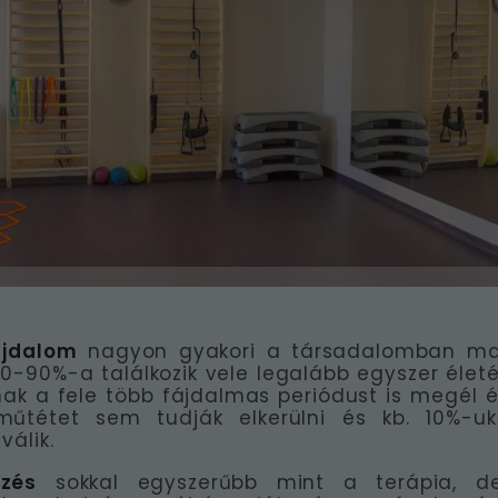
ájdalom
nagyon gyakori a társadalomban ma
0-90%-a találkozik vele legalább egyszer élet
ak a fele több fájdalmas periódust is megél é
űtétet sem tudják elkerülni és kb. 10%-u
válik.
zés
sokkal egyszerűbb mint a terápia, 