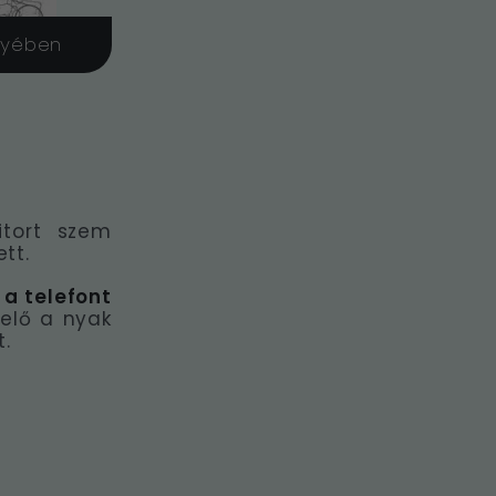
nyében
itort szem
tt.
a telefont
elő a nyak
.