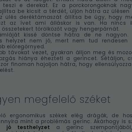
 teszi e derekat. Ez a porckorongoknak na
ajlítsa be kicsit a térdét, üljön hátra az ülése
az ülés deréktámaszát állítsa be úgy, hogy m
zt az ívet ami álláskor is van. Ha nincs i
 összetekert törölközőt vagy hengerpárnát.
ámláját kissé döntse hátra de ne nagyon. 
s helyzet nem jó, mert nem tud rendesen h
bb előregörnyed.
b távokat vezet, gyakran álljon meg és mozog
zgás hiánya éhezteti a gerincet. Sétáljon, cs
szor finoman hajoljon hátra, hogy ellensúlyozza
elést.
gyen megfelelő széket
lő ergonomikus székek elég drágák, de ho
yira mint a problémás gerinc. Akárhogy is sz
 jó testhelyzet
a gerinc szempontjából