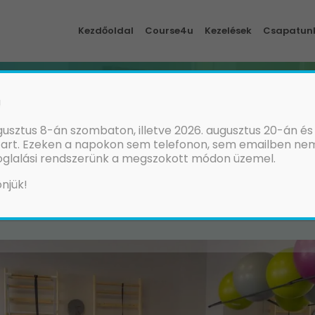
Kezdőoldal
Course4u
Kezelések
Csapatun
ÁCS GERINCPR
!
SZÁMÁRA
usztus 8-án szombaton, illetve 2026. augusztus 20-án és
tart. Ezeken a napokon sem telefonon, sem emailben ne
foglalási rendszerünk a megszokott módon üzemel.
njük!