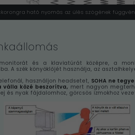
ckorongra ható nyomás az ülés szögének függvé
nkaállomás
onitorát és a klaviatúrát középre, a mon
. A szék könyöklőjét használja, az asztalhkelye
elefonál, használjon headsetet,
SOHA ne tegye 
a válla közé beszorítva,
mert nagyon megterh
ej és nyak fájdalomhoz, görcsös izmokhoz vezet