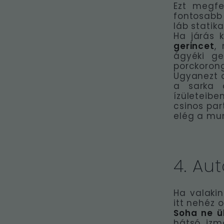
Ezt megfe
fontosabb 
láb statik
Ha járás 
gerincet
,
ágyéki ge
porckoron
Ugyanezt 
a sarka 
ízületeib
csinos par
elég a mun
4. Au
Ha valakin
itt nehéz 
Soha ne ül
hátsó izm