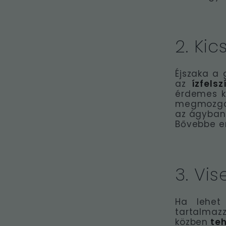
2. Kic
Éjszaka a 
az
ízfels
érdemes ki
megmozgatn
az ágyban
Bővebbe e
3. Vi
Ha lehe
tartalmaz
közben
teh