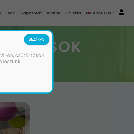
k
Blog
Kapcsolat
Áraink
Galéria
About us
OBLÉMÁSOK
BEZÁRÁS
 21-én, csütörtökön
m leszünk